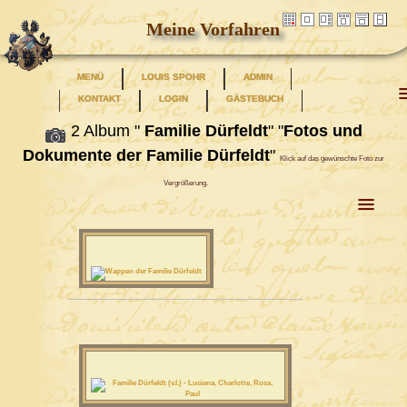
Meine Vorfahren
MENÜ
LOUIS SPOHR
ADMIN
KONTAKT
LOGIN
GÄSTEBUCH
2 Album "
Familie Dürfeldt
" "
Fotos und
Dokumente der Familie Dürfeldt
"
Klick auf das gewünschte Foto zur
Vergrößerung.