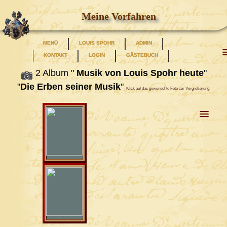
Meine Vorfahren
MENÜ
LOUIS SPOHR
ADMIN
KONTAKT
LOGIN
GÄSTEBUCH
2 Album "
Musik von Louis Spohr heute
"
"
Die Erben seiner Musik
"
Klick auf das gewünschte Foto zur Vergrößerung.