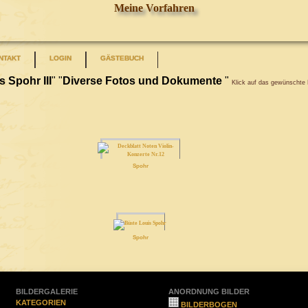
Meine Vorfahren
NTAKT
LOGIN
GÄSTEBUCH
 Spohr III
" "
Diverse Fotos und Dokumente
"
Klick auf das gewünschte 
Spohr
Spohr
BILDERGALERIE
ANORDNUNG BILDER
KATEGORIEN
BILDERBOGEN