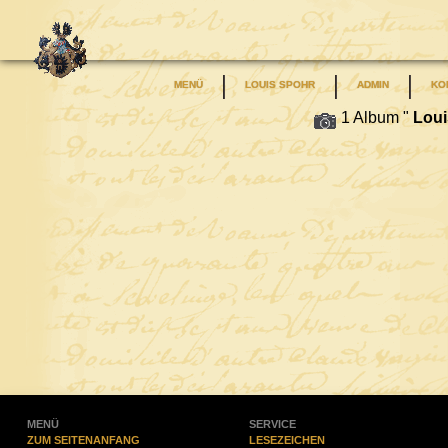
MENÜ
LOUIS SPOHR
ADMIN
KO
1 Album "
Louis
MENÜ
SERVICE
ZUM SEITENANFANG
LESEZEICHEN