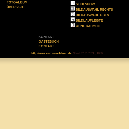
FOTOALBUM
SLIDESHOW
ÜBERSICHT
BILDAUSWAHL RECHTS
BILDAUSWAHL OBEN
BILDLAUFLEISTE
OHNE RAHMEN
KONTAKT
GÄSTEBUCH
KONTAKT
http://www.meine-vorfahren.de
Stand 02.01.2021 , 18:32