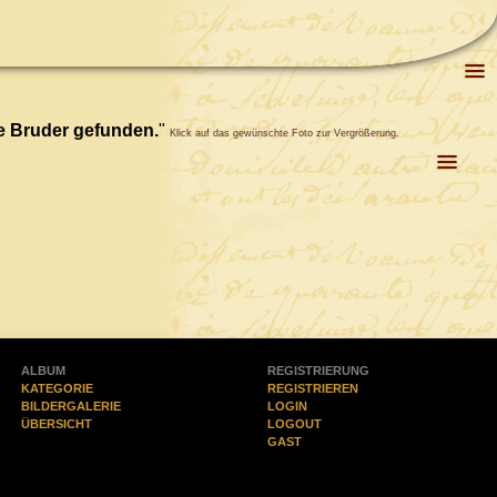
e Bruder gefunden.
"
Klick auf das gewünschte Foto zur Vergrößerung.
ALBUM
REGISTRIERUNG
KATEGORIE
REGISTRIEREN
BILDERGALERIE
LOGIN
ÜBERSICHT
LOGOUT
GAST
(0)