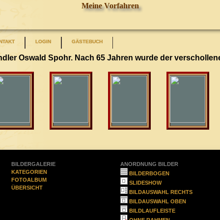
Meine Vorfahren
NTAKT
LOGIN
GÄSTEBUCH
dler Oswald Spohr. Nach 65 Jahren wurde der verschollen
BILDERGALERIE
ANORDNUNG BILDER
KATEGORIEN
BILDERBOGEN
FOTOALBUM
SLIDESHOW
ÜBERSICHT
BILDAUSWAHL RECHTS
BILDAUSWAHL OBEN
BILDLAUFLEISTE