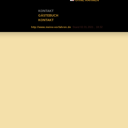
OHNE RAHMEN
KONTAKT
GÄSTEBUCH
KONTAKT
http://www.meine-vorfahren.de
Stand 02.01.2021 , 18:32