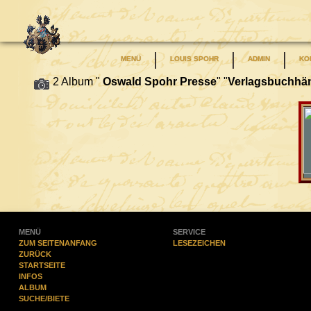
MENÜ
LOUIS SPOHR
ADMIN
KO
2 Album "
Oswald Spohr Presse
" "
Verlagsbuchhän
MENÜ
SERVICE
ZUM SEITENANFANG
LESEZEICHEN
ZURÜCK
STARTSEITE
INFOS
ALBUM
SUCHE/BIETE